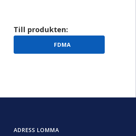
FDMA
Brand/Brandgasspjäll EIS90-EIS120
ADRESS LOMMA