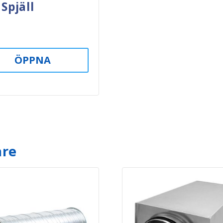
 Spjäll
ÖPPNA
are